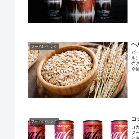
ヘ
フード&ドリンク
ビ
ル
売
今後
コ
フード&ドリンク
コ
タ
と