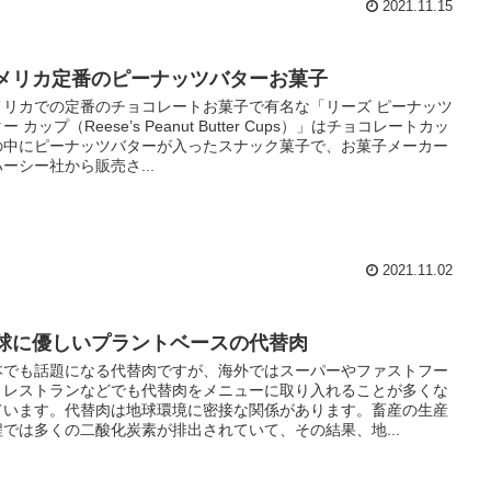
2021.11.15
メリカ定番のピーナッツバターお菓子
メリカでの定番のチョコレートお菓子で有名な「リーズ ピーナッツ
ー カップ（Reese’s Peanut Butter Cups）」はチョコレートカッ
の中にピーナッツバターが入ったスナック菓子で、お菓子メーカー
ーシー社から販売さ...
2021.11.02
球に優しいプラントベースの代替肉
本でも話題になる代替肉ですが、海外ではスーパーやファストフー
、レストランなどでも代替肉をメニューに取り入れることが多くな
ています。代替肉は地球環境に密接な関係があります。畜産の生産
程では多くの二酸化炭素が排出されていて、その結果、地...