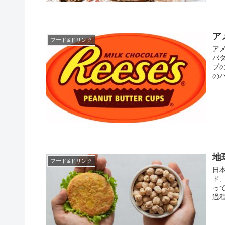
ア
フード&ドリンク
ア
バタ
プ
のハ
地
フード&ドリンク
日
ド
っ
過