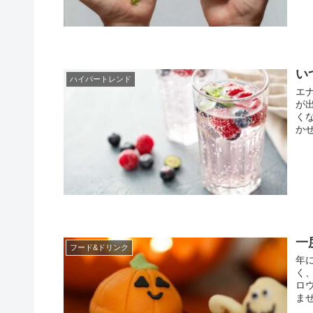
い
ハイパートレンド
エ
が
く
か
一
フード&ドリンク
年
く
ロ
ませ