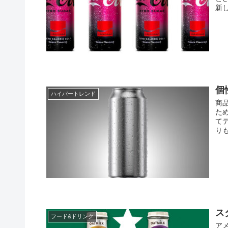
新
個
ハイパートレンド
商
た
て
り
ス
フード&ドリンク
ア