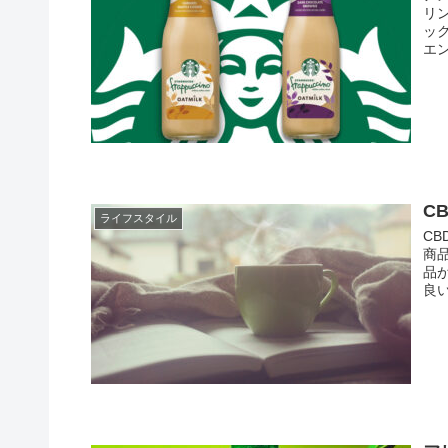
リ
ッ
エ
C
ライフスタイル
C
商
品
良い