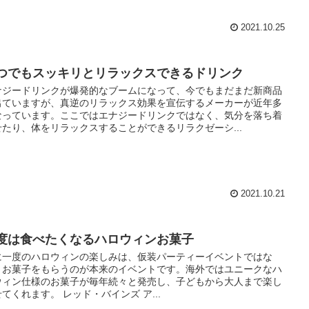
2021.10.25
つでもスッキリとリラックスできるドリンク
ナジードリンクが爆発的なブームになって、今でもまだまだ新商品
出ていますが、真逆のリラックス効果を宣伝するメーカーが近年多
なっています。ここではエナジードリンクではなく、気分を落ち着
せたり、体をリラックスすることができるリラクゼーシ...
2021.10.21
度は食べたくなるハロウィンお菓子
に一度のハロウィンの楽しみは、仮装パーティーイベントではな
、お菓子をもらうのが本来のイベントです。海外ではユニークなハ
ウィン仕様のお菓子が毎年続々と発売し、子どもから大人まで楽し
てくれます。 レッド・バインズ ア...