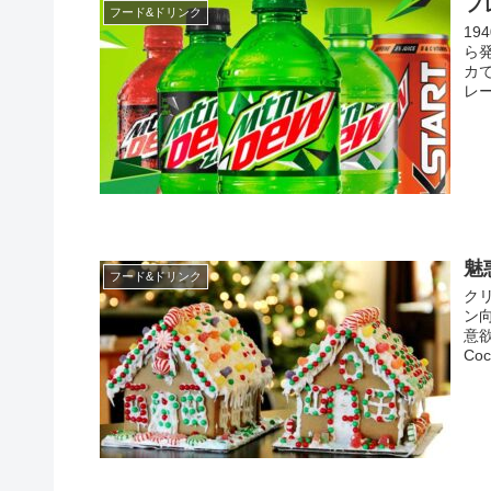
フ
フード&ドリンク
1
ら
カ
レ
魅
フード&ドリンク
ク
ン
意
Coc