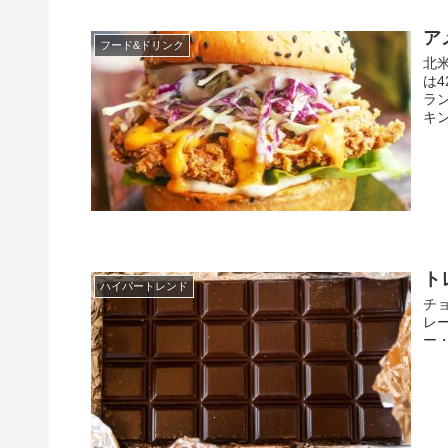
ア
フード&ドリンク
北
は
ラ
キ
ト
ハイパートレンド
チ
レー
ー・