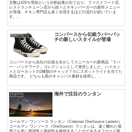
文数は420％増加という分析結果が出ており、ファストフード店、
レストランチェーン店から続々とチキンバーガーの新作メニュー
が登場、チキン専門店も多く出現するほどの流行が続いていま
す。...
コンバースから伝統ラバーパッ
ファッション
チの新しいスタイルが登場
コンバースから自社の伝統を生かしてスニーカーの新商品「ラバ
ー・パッチワーク」コレクションとして発売しました。ハイカッ
トとローカットの2種類のチャック７０にスポットライトを当てた
商品です。 どちらも黒のキャンバス素材を使用し、...
海外で注目のランタン
スポーツ
コールマン ワンソース ランタン（Coleman OneSource Lantern）
コールマン ワンソース（OneSource）ランタンは、遠く離れた場
所でも常に視認性と接続性を維持することができるオフロード探